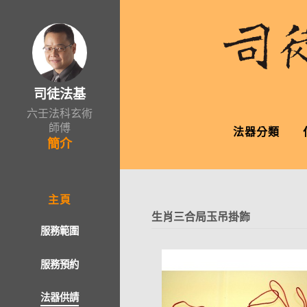
司徒法基
六壬法科玄術
師傅
法器分類
簡介
主頁
生肖三合局玉吊掛飾
服務範圍
服務預約
法器供請