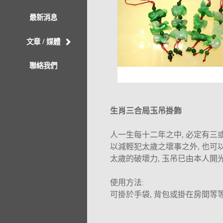
最新消息
文章 / 媒體
聯絡我們
生肖三合局玉吊掛飾
人一生每十二年之中, 必定有三
以減輕犯太歲之壞事之外, 也可
太歲的破壞力, 玉吊已由本人開光
使用方法:
可掛於手袋, 背包或掛在房間等等