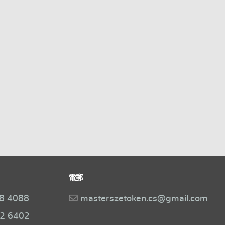
電郵
8 4088
masterszetoken.cs@gmail.com
2 6402