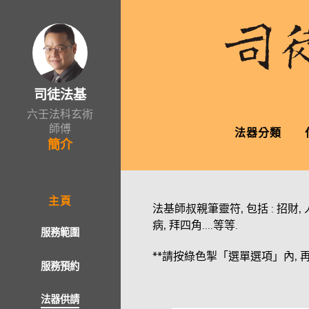
司徒法基
六壬法科玄術
師傅
法器分類
簡介
主頁
法基師叔親筆靈符, 包括 : 招財, 人緣
病, 拜四角....等等.
服務範圍
**請按綠色掣「選單選項」內, 
服務預約
法器供請