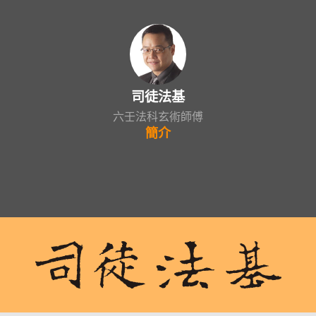
司徒法基
六壬法科玄術師傅
簡介