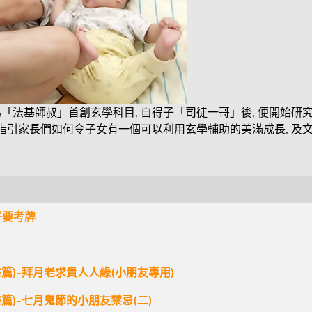
「法基師叔」首創玄學科目, 自得子「司徒一哥」後, 便開始研
 指引家長們如何令子女有一個可以利用玄學輔助的美滿成長, 及
仔要考牌
篇)-拜月老求貴人人緣(小朋友專用)
篇)-七月鬼節的小朋友禁忌(二)