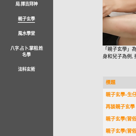
局.擇吉拜神
親子玄學
風水學堂
八字.占卜.掌相.姓
「親子玄學」為
名學
身和兒子為例,
法科玄術
標題
文章
親子玄學-生
再談親子玄學
親子玄學(習俗
親子玄學(習俗