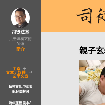
司徒法基
六壬法科玄術
師傅
親子玄
簡介
主頁
文章 / 媒體
玄學文章
拜神文化.中國習
俗.民間禁忌
流年運程.風水布