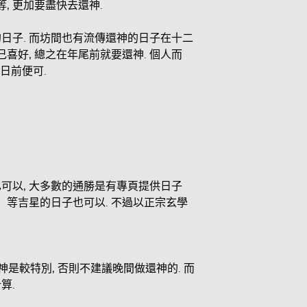
, 更加要盡快去還神.
神的日子. 而坊間也有流傳還神的日子在十二
己喜好, 總之在年尾前就要還神. 個人而
日前便可.
子已可以, 大多數的通勝是有專頁提供日子
 月恩」 等吉星的日子也可以. 不過以正宗玄學
神是較特別, 否則不建議晚間做還神的. 而
算.