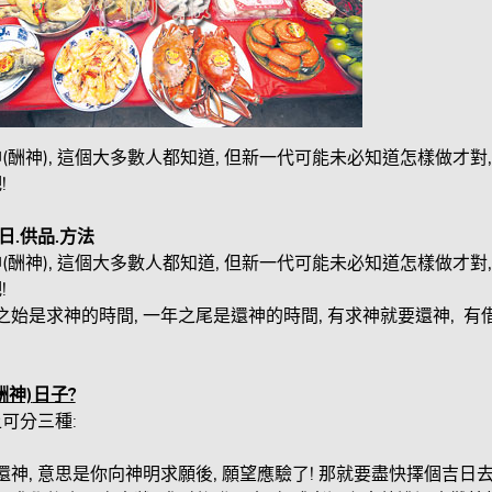
(酬神), 這個大多數人都知道, 但新一代可能未必知道怎樣做才對
!
日.
供品.
方法
(酬神), 這個大多數人都知道, 但新一代可能未必知道怎樣做才對
!
之始是求神的時間, 一年之尾是還神的時間, 有求神就要還神, 有借
酬神)
日子?
可分三種:
時還神, 意思是你向神明求願後, 願望應驗了! 那就要盡快擇個吉日