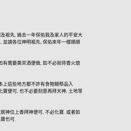
切神明及袓先, 過去一年保佑我及家人的平安大
神恩, 並請各位神明袓先, 保佑來年一樣順順
. 如有需要奠茶酒便做, 如不必就待香火熄
基本上這些地方都不許有食物類祭品入
化寶便可, 也不必要刻意再拜天神, 土地等
家居神位上香拜神便可, 不必化寶. 或者如
寶也可.