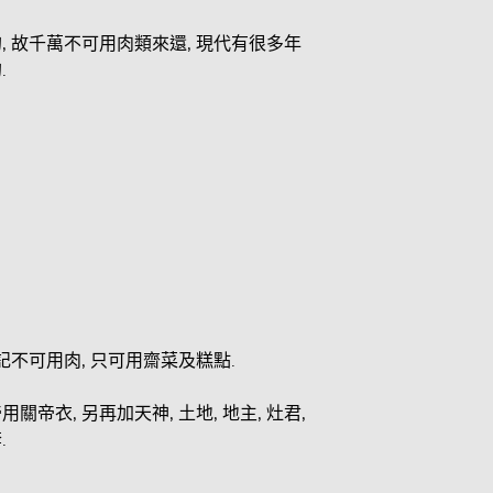
的, 故千萬不可用肉類來還, 現代有很多年
.
切記不可用肉, 只可用齋菜及糕點.
帝衣, 另再加天神, 土地, 地主, 灶君,
.