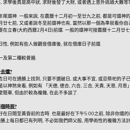
, 求學後真是高中狀, 求財後發了大財, 或者遇上意外逃過大難等等
曆年尾還神. 一般來說, 在農曆十二月初一至廿九之前, 都是可還
二月廿七前, 又或者說冬至前還神也有, 當然以那一個為準就看你自
必要在立春(大約西曆2月4日)前還. 一般的還神可按農曆十二月廿七
日性, 例如有些人做觀音借庫後, 就在借庫日子前還.
第一及第二種較普遍.
去還?
神吉日可在通勝上找到, 只要不選破日, 或大事不宜, 或忌祭祀的
是以神煞來看, 例如有 「天德, 德合, 六合, 三合, 天貴, 天恩,
麼簡單, 但由於較為複雜, 在此不多談了.
個時辰?
好在日間至黃昏前的吉時. 也是最好在下午5:00之前, 除非你還的
勝上每日都已有列明, 不必如我們師父般, 用學術性的複雜方法計