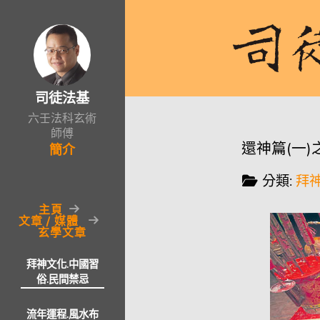
司徒法基
六壬法科玄術
師傅
還神篇(一)
簡介
分類:
拜神
主頁
文章 / 媒體
玄學文章
拜神文化.中國習
俗.民間禁忌
流年運程.風水布