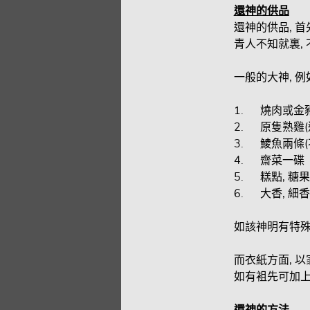
還神的供品
還神的供品, 首
青人不知就裏, 
一般的大神, 
1. 燒肉或金
2. 原隻熟雞(
3. 鯪魚兩條(
4. 齋菜一碟
5. 糕點, 糖果
6. 大香, 細香
如該神明有特殊的
而衣紙方面, 以
如有袓先可加上