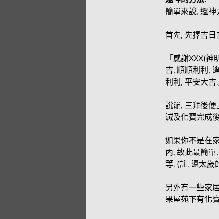
還神的方法.
簡單來說, 還
首先, 先擇吉日
「感謝XXX(神
吉, 順順利利,
利利, 平安大吉
說罷, 三拜後便
滅及化寶完成後
如果你不是在家
內, 故此最簡
等. (註: 還太
另外有一些家居的
果屋苑下有化寶