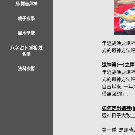
局.擇吉拜神
親子玄學
風水學堂
年近歲晚要還神
八字.占卜.掌相.姓
式的還神方法吧
名學
還神篇
(
一)
之擇
法科玄術
年近歲晚要還神
式的還神方法吧
自古以來, 一年
借無回頭!」.
如何定出還神(
還神日子大致上
第一種, 是即