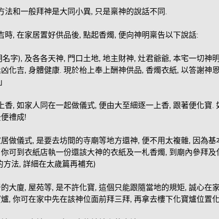
神方法和一般拜神是大同小異, 只是稟神的說話不同.
吉時, 在家居置好供品後, 點起香燭, 便向神明稟告以下說話:
明名字), 及各各天神, 門口土地, 地主財神, 灶君爺爺, 本宅一
 逢凶化吉, 身體健康. 現於枱上奉上酬神供品, 香燭衣紙, 以答謝
.」
上香, 如家人同在一起做儀式, 便由大至細逐一上香, 跟著便化寶
便禮成!
居做儀式, 是要去坊間的寺廟等地方還神, 便不用太複雜, 因為
單, 你可到衣紙店執一份還該大神的衣紙及一札香燭, 到廟內參拜及
歲的方法, 詳細在太歲篇再補充)
大廈, 屋苑等, 是不許化寶, 這個只能跟隨當地的規矩, 誠心在
爐, 你可在家中先在該神位面前拜三拜, 再拿去樓下化寶爐位置化