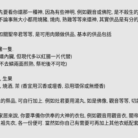
先要看你還那一種神, 因為有些神明, 例如觀音或佛陀, 是不殺生
不論事無大小都用燒豬, 燒肉, 熟雞等等來還神, 其實供品是有分的
例如關聖帝君等等, 是可用肉類做供品, 基本的供品包括
豬一隻.
連內臟, 但現代多以紅腸一片代替)
不去鱗兩面煎熟, 祭祀後不可吃)
, 生果
, 燒酒, 茶 (香宜用沉香或壇香, 忌用環保或無煙香)
祭品, 可自行加上. 例如灶君要用湯丸, 如是佛像, 觀音等等, 
家居來說, 你要準備你供奉的大神的衣包, 例如觀音用觀音衣, 關帝用關
袓先衣, 各一份便可. 當然如你自己有需要可再加上其他衣紙配套