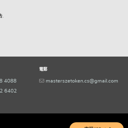
.
電郵
8 4088
masterszetoken.cs@gmail.com
2 6402