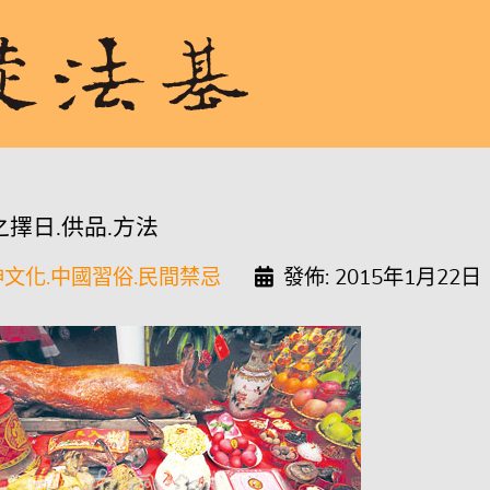
之擇日.供品.方法
文化.中國習俗.民間禁忌
發佈: 2015年1月22日