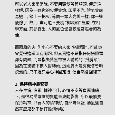
所以老人家常常說, 不要用頭髮蓋著額頭, 便是這
樣解, 因為一遮你的火便會熄, 印堂不光, 陰氣會較
易遇上, 額上一把火, 等同一顆大光燈一樣, 你一遮
便熄了. 故此, 盡可能不要梳 “椰殼頭” 髮型. 在相
學方面, 前額露出, 人的氣色也會較經常遮著的為
佳.
而兩肩的火, 則小心不要給人家 “搭膊頭” , 可能你
會覺得這說法有問題, 但其實這不是指任何搭膞頭
都有問題, 而是指失驚無神被人嚇式的 “搭膊頭”,
因為在驚嚇下被人搭膞頭, 這兩肩火是有機會暫時
熄滅的, 只不過只要心神回定後, 便自然會回復了.
2.
保持精神最緊要
人在生病, 疲累, 精神不佳, 心情不安等負面情緒
下, 是很易受陰靈的負能量波動影響, 所以最緊要
保持精神, 只要人的精神好, 自然陽氣盛, 陽氣盛自
然甚麼鬼都不易打擾到你呢.