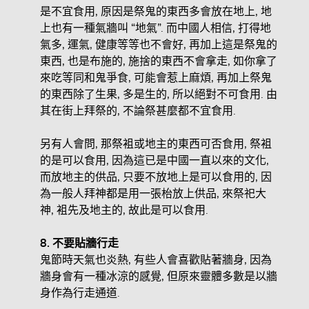
是不宜食用, 原因是祭鬼的東西多會放在地上, 地
上也有一種氣牆叫 “地氣”. 而中國人相信, 打得地
氣多, 運氣, 健康等等也不會好, 再加上這是祭鬼的
東西, 也是布施的, 施捨的東西不會拿走, 如你拿了
來吃等同和鬼爭食, 可能會惹上麻煩, 再加上祭鬼
的東西除了生果, 多是生的, 所以絕對不可食用. 由
其在街上拜祭的, 不論祭甚麼都不宜食用.
另有人會問, 那祭袓或地主的東西可否食用, 祭袓
的是可以食用, 因為這已是中國一直以來的文化,
而放地主的供品, 只要不放地上是可以食用的, 因
為一般人拜神都是用一張枱放上供品, 來祭祀大
神, 袓先及地主的, 故此是可以食用.
8.
不要貼牆行走
鬼節時天氣也炎熱, 有些人會喜歡貼著牆身, 因為
牆身會有一種冰涼的感覺, 但原來靈體多數是以牆
身作為行走通道.