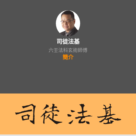
司徒法基
六壬法科玄術師傅
簡介