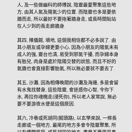
人, 及一些做幽科的師傅說, 陰靈最愛聚集這些地
方, 由其人氣及陽氣少的位置. 而陰靈也多是要依
牆而走, 所以最好不要拖著牆身走, 或長時間貼站
在人少到的長走廊牆身.
其四, 殯儀館, 墳地, 這個我相信都不必多說了. 由
其小朋友或孕婦更要小心, 因為小朋友的陽氣未有
成人的強, 靈台也清, 易受到邪氣干擾, 而孕婦本身
有胎兒, 肉身是處於陰陽交替的狀態, 而且不好的
氣牆也會直接影響胎氣, 所以無必要就不要去了.
其五, 沙灘, 因為相傳晚間的沙灘及海邊, 多是會留
有水鬼找替身, 這些陰靈, 會迷惑你心智, 令你下
水, 再拉你魂魄走(浸死你), 所以老人家常說, 無必
要不要游夜水便是這個原因.
其六, 冷巷或死胡同(掘頭路), 以玄學來說, 一條長
走廊或一個地方, 最尾的地方多會令陰靈聚集, 所