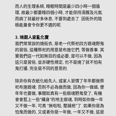
而人的生理系統, 睡眠時間是最少四小時一個循
環, 故最少都要睡四個小時, 才能保持清醒及元氣.
而病了就最好多休息, 不要到處去了. 因街外的陰
極能量會令你更不適的呢.
3.
咪跟人家亂化寶
我們常常說的燒街衣, 是老一代祭祀四方遊魂野鬼
的習俗, 這種祭祀的用意是布施它們, 等做善事. 其
實我們這一代如無目的或必要, 是可以不做, 因為
這只是習俗, 並非硬性規定, 也不是燒了就不怕有
鬼打擾, 完全是不同的意思的.
除非你有衣紙化給先人, 或家人習慣了年年都做祭
祀布施遊魂. 否則不必為做而做, 因為你一做過, 便
年年也要做, 事關如真有一些遊魂野鬼受了, 有機
會會惹上一些“纏身”的地主遊魂, 到時如你做一年
又不做一年, 可真 “無啦啦, 整撻疤”了. 如果你是為
怕鬼而做的, 又或者你是一年做, 一年又不做, 這是