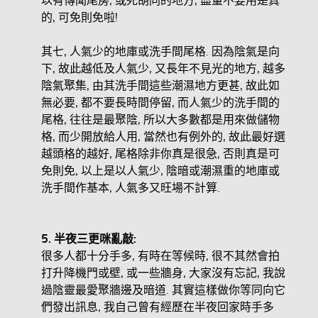
以有傳聞尾房, 或死胡同的地方, 盡量不要用是真
的, 可免則免啦!
其七, 人氣少的地庫或洗手間尾格. 因為陰氣是向
下, 故此越低及人氣少, 又長年不見光的地方, 越多
陰氣聚集, 由其洗手間這些潮濕地方更甚, 故此如
無必要, 都不要長時間停留, 而人氣少的洗手間的
尾格, 往往是最聚陰, 所以大多數都是用來做儲物
格, 而少開放給人用, 當然也有例外的, 故此最好選
越頭格的越好, 尾格除非你真是很急, 否則真是可
免則免, 以上是以人氣少, 陰暗或潮濕重的地庫或
洗手間作基本, 人氣多又旺場不計算.
5.
半夜三更咪亂敲:
很多人都十分手多, 有時在等候時, 很不其然會拍
打升降機門或壁, 或一些牆身, 大家沒有忘記, 我說
過陰靈最愛聚牆邊及暗道. 其實這樣做你等同向它
們發出訊息, 我自己曾有經歷在半夜回家時手多