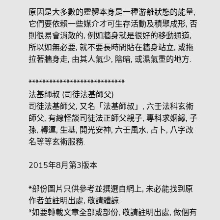
原因是大多數的靈體本身是一種游離狀態的能量,
它們要依賴一些媒介才可生存活動及積聚成形, 否
則很易會消散的, 例如牆身就是很好的移動通道,
所以如無必要, 就不要長時間貼在牆身站立, 或拖
拉著牆身走, 由其人氣少, 陰暗, 或濕氣重的地方.
****************************
法基師叔 (司徒法基師父)
司徒法基師父, 又名「法基師叔」, 六壬法科玄術
師父, 有線怪談司徒法正師父親子, 專科求姻緣, 子
孫, 轉運, 生基, 開光安神, 六壬風水, 占卜, 八字改
名等等玄術服務.
2015年8月第3版本
*部份圖片只供參考並撰選自網上, 未必能找到原
作者並註明出處, 敬請體諒.
*如要轉載文章全部或部份, 敬請註明出處, 做個有