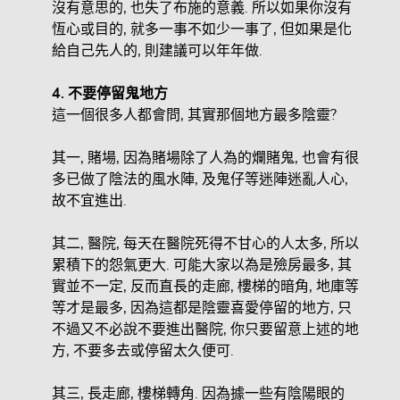
沒有意思的, 也失了布施的意義. 所以如果你沒有
恆心或目的, 就多一事不如少一事了, 但如果是化
給自己先人的, 則建議可以年年做.
4.
不要停留鬼地方
這一個很多人都會問, 其實那個地方最多陰靈?
其一, 賭場, 因為賭場除了人為的爛賭鬼, 也會有很
多已做了陰法的風水陣, 及鬼仔等迷陣迷亂人心,
故不宜進出.
其二, 醫院, 每天在醫院死得不甘心的人太多, 所以
累積下的怨氣更大. 可能大家以為是殮房最多, 其
實並不一定, 反而直長的走廊, 樓梯的暗角, 地庫等
等才是最多, 因為這都是陰靈喜愛停留的地方, 只
不過又不必說不要進出醫院, 你只要留意上述的地
方, 不要多去或停留太久便可.
其三, 長走廊, 樓梯轉角. 因為據一些有陰陽眼的