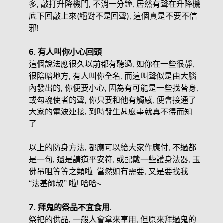
多, 敲打升降機門, 不消一分鐘, 居然有聲在升降機
底下回敲上來(絕對不是回聲), 這個真是不要不信
邪!
6.
有人叫你小心回頭
這個說法應很久以前都有聽過, 如你在一些很靜,
很陰暗地方, 有人叫你全名, 而這叫聲似是由大腦
內發出的, 你便要小心, 因為有可能是一些找替身,
或勾魂使者的聲, 你只要和他有觸感, 便會接通了
大家的電波連接, 到時發生甚麼事就真不得而知
了.
以上的防身方法, 都應可以給大家作應付, 不過都
是一句, 還是請道平安符, 或配戴一些護身法器, 玉
佛吊咀等等之類啦. 當然如有需要, 又是要找我
“法基師叔” 啦! 哈哈~.
7.
拜鬼的祭品不宜食用.
祭祀的供品, 一般人會拿來享用, 但原來拜過鬼的