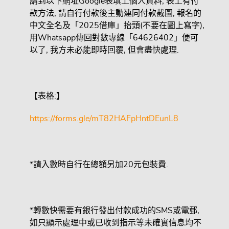
請到以下網址Google表填上個人資料, 表上有付
款方法, 請自行付款後主動連同付款截圖, 報名的
中文全名及「2025借庫」抬頭(不要在圖上寫字),
用Whatsapp傳回對數專線「64626402」便可
以了, 我方未必能即時回覆, 但會盡快處理.
【表格:】
https://forms.gle/mT82HAFpHntDEunL8
*請入數時自行在總額另加20元包裝費.
*轉數快需要有銀行發出付款成功的SMS或電郵,
如只顯示處理中或已收到指示等未確實信息均不