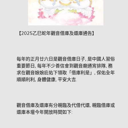
【2025乙巳蛇年觀音借庫及還庫通告】
每年的正月廿六日是觀音借庫日子, 是中國人習俗
重要節日, 每年不少善信會到觀音廟通宵排隊, 務
求在觀音娘娘庇佑下領取「借庫利是」, 保佑全年
順順利利, 身體健康, 平安大吉.
觀音借庫及還庫有分親臨及代借代還, 親臨借庫或
還庫本壇今年開放時間如下: