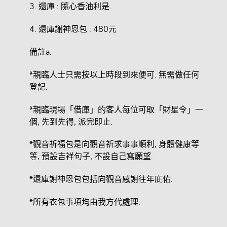
3. 還庫 : 隨心香油利是.
4. 還庫謝神恩包 : 480元
備註a.
*親臨人士只需按以上時段到來便可. 無需做任何
登記.
*親臨現場「借庫」的客人每位可取「財星令」一
個, 先到先得, 派完即止.
*觀音祈福包是向觀音祈求事事順利, 身體健康等
等, 預設吉祥句子, 不設自己寫願望.
*還庫謝神恩包包括向觀音感謝往年庇佑.
*所有衣包事項均由我方代處理.