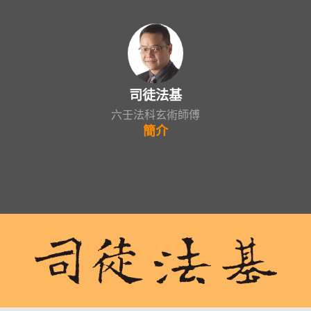
司徒法基
六壬法科玄術師傅
簡介