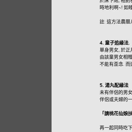
於床下底, 相
時地利啊~! 
註: 這方法農
4.
童子追緣法.
單身男女, 於正
由該童男女相贈
不能有歪念. 
5.
湯丸配緣法
未有伴侶的男女,
伴侶或夫婦的一對
「請桃花仙娘扶
再一起同時吃下