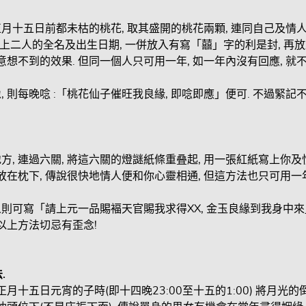
月十五日前都未枯的桃花, 取其盛開的桃花兩顆, 連同自己及情
紙寫上二人的全名及出生日期, 一併放入有寫「囍」字的利是封, 再
意想不到的效果. 但同一個人只可用一年, 如一年內沒有回應, 就
 則每晚唸 :「桃花仙子催旺我良緣, 即唸即應」便可. 不過緊記
方, 連過六關, 將這六關的燈謎紙條重叠起, 用一張紅紙寫上你
 放在枕下, 傳說很快地情人便和你心靈相通, 但這方法也只可用一
則可寫「請上元一品賜褔天官賜我求得XX, 金玉良緣到我身中來」
但以上方法切忌有歪念!
.
正月十五日元宵的子時(即十四晚23:00至十五的1:00) 將月光的