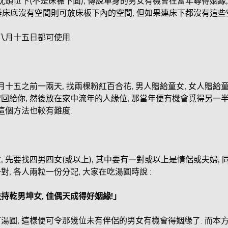
對枕頭位下(不是床裖下面), 傳說單身的男女有機會在當年尋得姻緣
如睡床底沒有空間則可放床板下內的空間, 但如果連床下都沒有這些空
曆八月十五日都可使用.
月十五之前一兩天, 找兩棵粉紅百合花, 男人贈給童女, 女人贈給
回給你, 然後放在家中流年的人緣位, 那當年便有機會覓得另一半
而這個方法也較有難度.
 先要找四男四女(或以上), 其中要有一對或以上是情侶或夫婦, 
, 各人兩粒一份分配, 大家在吃湯圓時說 :
持乾男坤女,
佳偶天成得好姻緣!
」
湯圓, 這樣便可令那幾位未有伴侶的男女有機會得姻緣了. 而本方