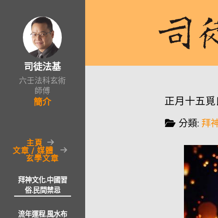
司徒法基
六壬法科玄術
師傅
正月十五覓
簡介
分類:
拜神
主頁
文章 / 媒體
玄學文章
拜神文化.中國習
俗.民間禁忌
流年運程.風水布