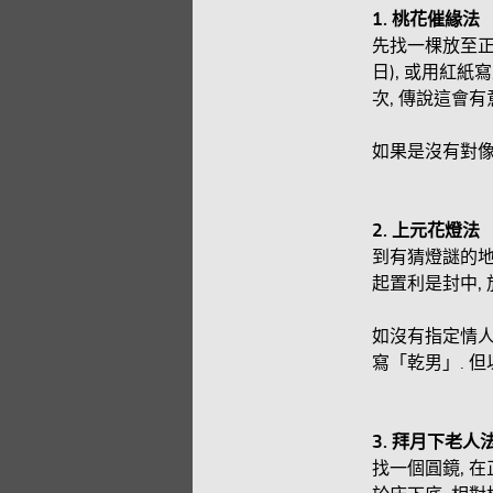
1.
桃花催緣法
先找一棵放至正
日), 或用紅
次, 傳說這會有
如果是沒有對像,
2.
上元花燈法
到有猜燈謎的地
起置利是封中,
如沒有指定情人
寫「乾男」. 
3.
拜月下老人法
找一個圓鏡, 在