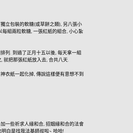
獨立包裝的軟糖(或草餅之類), 另八張小
 以每組兩粒軟糖, 一張紅紙的組合, 小心紮
圍排列. 到過了正月十五以後, 每天拿一組
, 就把那張紅紙放入去, 合共八天.
還神衣紙一起化掉, 傳說這樣便有意想不到
參加一些祈求人緣和合, 招姻緣和合的法會
也明白是找我法基師叔啦~ 哈哈!