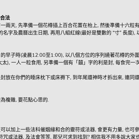
合法
一兩天, 先準備一個花樽插上百合花置在枱上, 然後準備十六粒有
的名字及農曆出生日期, 再用八組紅線(最好是雙數的 “寸” 長度),
早子時(凌晨12:00至1:00), 以八個方位的序列繞著花樽的外
太), 一人一粒食用, 另準備一個有「囍」字的利是封, 每食完一次
封放在你們的睡床枕下或床褥下, 到年尾還神時才拆出來, 連同
為複雜, 要花點心思的.
可以加上一些法科催姻緣和合的靈符或法器, 會更有力量, 也可
些符咒或法器, 及法會等等, 那兒可求到找到? 相信我不用多說大家