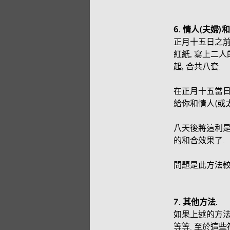
6.
情人(
夫婦)
和
正月十五日之前
紅紙, 寫上二人
起, 合共八套.
在正月十五當日的
給你和情人(或太
八天後將這利是
的和合效果了.
問題是此方法較
7.
其他方法.
如果上述的方法
等等. 至於這