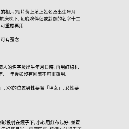
人的相片(相片背上填上姓名及出生年月
放於床枕下, 每晚唸伴侶或對像的名字十二
不可重覆再用.
不可有歪念.
及情人的名字及出生年月日時, 再用紅線札
年, 一年後如沒有回應不可重覆用.
, XX的位置男性要寫「坤女」, 女性要
倒影投射在鏡子下, 小心用紅布包好, 並置