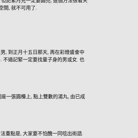
, 但記緊月光一定要圓亮, 這個方法很看天
間, 就不可用了.
童男, 到正月十五日那天, 再在彩燈盛會中
. 不過記緊一定要找童子身的男或女. 也
同座一張圓檯上, 點上雙數的湯丸, 由已成
法重點是, 大家要不怕醜一同唸出術語.