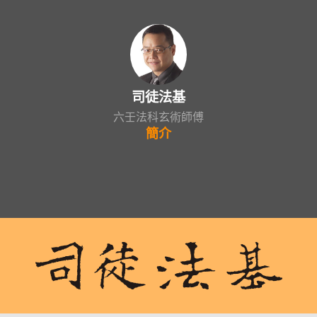
司徒法基
六壬法科玄術師傅
簡介