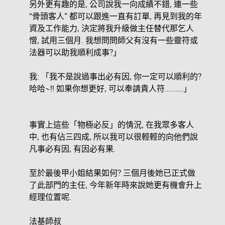
另外更有趣的是, 公司說我一向成績不錯, 連一些
“骨頭客人” 都可以跟進一直有訂單, 再見到我的年
資及工作能力, 決定將我升級做主任替代那乞人
憎, 試用三個月. 我想問問師父有沒有一些靈符或
法器可以助我順利成事?」
我: 「我不是說過事出必有因, 你一定可以順利的?
哈哈~!! 如果你想更好, 可以奉請貴人符……….」
事實上這些「物極必反」的情況, 在我眾多客人
中, 也有佔三四成, 所以我可以很輕輕的向他們說
凡事必有因, 有因必有果.
至於最後甲小姐結果如何? 三個月後她已正式做
了此部門的主任, 今年新年時來說她更有機會升上
經理位置呢.
法基師叔