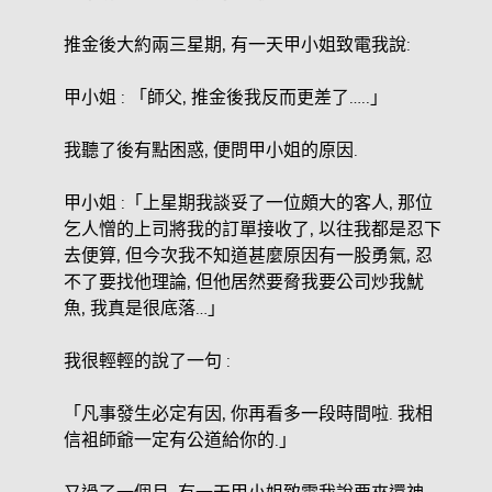
推金後大約兩三星期, 有一天甲小姐致電我說:
甲小姐 : 「師父, 推金後我反而更差了…..」
我聽了後有點困惑, 便問甲小姐的原因.
甲小姐 :「上星期我談妥了一位頗大的客人, 那位
乞人憎的上司將我的訂單接收了, 以往我都是忍下
去便算, 但今次我不知道甚麼原因有一股勇氣, 忍
不了要找他理論, 但他居然要脅我要公司炒我魷
魚, 我真是很底落…」
我很輕輕的說了一句 :
「凡事發生必定有因, 你再看多一段時間啦. 我相
信袓師爺一定有公道給你的.」