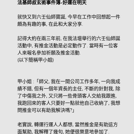
法基師叔玄術事件簿-
好運在明天
就快又到六壬仙師寶誕, 今早在工作中回想起一件
頗為有趣的事, 在此和大家分享.
記得大約在兩三年前, 在我法壇舉行的六壬仙師誕
活動中, 有推金活動是必定動作了. 當時有一位客
人來報名參加祈願及推金活動.
(以下簡稱甲小姐)
甲小姐 :「師父, 我在一間公司工作多年, 一向我成
績不錯, 但有一個年資長的主任, 不斷的針對我, 除
了中傷我之外, 又只將一些骨頭客人交給我跟進,
我跑回來的客人只要好一點就他自己收納了, 我想
問推金可以有助我解決嗎?」
老實說, 轉運行運人人都想, 當然推金是有助這方
面幫助, 我解釋了幾句, 她便很樂意地參加了.