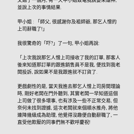
又過了一個月, 有一天甲小姐致電我說要來還神,
並說上次的事情結果.
甲小姐 : 「師父, 很感謝你及袓師爺, 那乞人憎的
上司辭職了!」
我很驚奇的「吓?」了一句, 甲小姐再說:
「上次我說那乞人憎上司接收了我的訂單, 那客人
後來知道那訂單的跟進銷售員不是我, 便找到我老
闆投訴, 說如果不是我跟進就不訂貨了.
更戲劇性的是, 當天我進去那乞人憎上司房間理論
時, 剛好老闆在門外聽到, 其實老闆一早知道這個
上司做了很多壞事, 也有涉及一些不正常交易, 但
奈何未找到證據, 這次老闆就來個順水推舟, 將他
連降幾級成為助理, 他覺得沒趣便自動辭職了, 一
直受他欺壓的同事們無不歡呼慶祝!