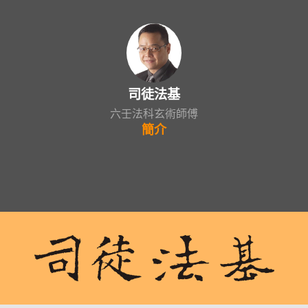
司徒法基
六壬法科玄術師傅
簡介