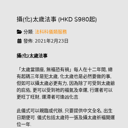
攝(化)太歲法事 (HKD $980起)
分類:
法科科儀類服務
發佈: 2021年2月23日
攝(
化)
太歲法事
「太歲當頭座, 無褔恐有禍」每人在十二年間, 總
有起碼三年是犯太歲, 化太歲也是必然要做的事,
但如可以攝太歲必更有力, 因為除了可受到太歲爺
的庇佑, 更可以受到祂的褔氣及幸運, 行運者可以
更旺丁旺財, 運滯者可逢凶化吉.
此儀式可以親臨或代辦, 只要提供中文全名, 出生
日期便可. 儀式包括太歲符一張及攝太歲祈褔開運
位一年.