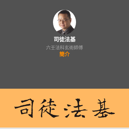
司徒法基
六壬法科玄術師傅
簡介