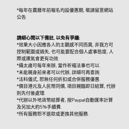
*每年在農曆年前報名均設優惠期, 敬請留意網站
公告.
請細心閱以下備註,
以免有爭議:
*效果大小因應各人的主觀感不同而異, 非我方可
控制範圍或過失, 也可能要配合個人處事態度, 人
際或運氣會更有功效.
*攝太歲可每年來辦, 當作祈褔法事也可以.
*未能親身前來者可以代辦, 詳細可再查詢.
*法科儀式, 恕無任何折扣或合併服務優惠.
*價目港元及人民幣同價, 項目親臨即日結算, 代辦
則先付後處理.
*代辦以外地貨幣結算者, 按Paypal自動匯率計算
及另加大約5%手續費.
*所有服務恕不退款或更換其他服務.